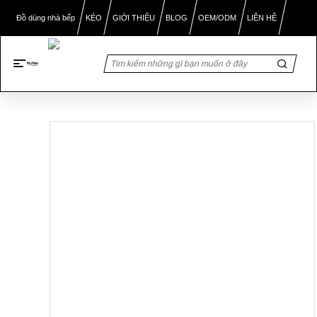
BLOG
Đồ dùng nhà bếp
KÉO
GIỚI THIỆU
OEM/ODM
LIÊN HỆ
Trang chủ
/
Sản phẩm
/
Kẽm hợp kim tay may kéo: độ
chính xác & thanh lịch