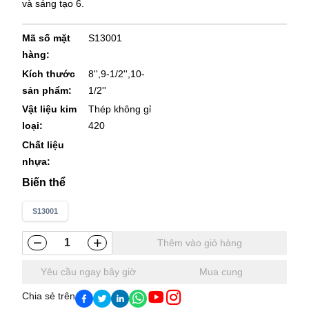
và sáng tạo 6.
Mã số mặt
S13001
hàng
:
Kích thước
8'',9-1/2'',10-
sản phẩm
:
1/2''
Vật liệu kim
Thép không gỉ
loại
:
420
Chất liệu
nhựa
:
Biến thể
S13001
Thêm vào giỏ hàng
Yêu cầu ngay bây giờ
Mua cung
Chia sẻ trên